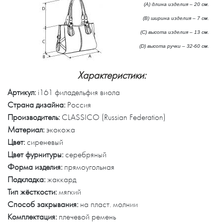
(А) длина изделия – 20 см.
(B) ширина изделия – 7 см.
(C) высота изделия – 13 см.
(D) высота ручки – 32-60 см.
Характеристики:
Артикул:
i161 филадельфия виола
Страна дизайна:
Россия
Производитель:
CLASSICO (Russian Federation)
Материал:
экокожа
Цвет:
сиреневый
Цвет фурнитуры:
серебряный
Форма изделия:
прямоугольная
Подкладка:
жаккард
Тип жёсткости:
мягкий
Способ закрывания:
на пласт. молнии
Комплектация:
плечевой ремень