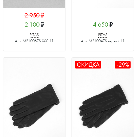
2 950
₽
2 100
₽
4 650
₽
PITAS
PITAS
Арт. MP1006ZS 000 11
Арт. MP1004ZS черный 11
СКИДКА
-29%