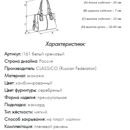
(А) длина изделия – 20 см.
(B) ширина изделия – 7 см.
(C) высота изделия – 13 см.
(D) высота ручки – 32-60 см.
Характеристики:
Артикул:
i161 белый кремовый
Страна дизайна:
Россия
Производитель:
CLASSICO (Russian Federation)
Материал:
экокожа
Цвет:
комбинированный
Цвет фурнитуры:
серебряный
Форма изделия:
прямоугольная
Подкладка:
жаккард
Тип жёсткости:
мягкий
Способ закрывания:
на пласт. молнии
Комплектация:
плечевой ремень