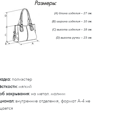
Размеры:
(А) длина изделия – 27 см.
(B) ширина изделия – 10 см.
(C) высота изделия – 18 см.
(D) высота ручки – 23 см.
адка:
полиэстер
ёсткости:
мягкий
об закрывания:
на метал. молнии
ционал:
внутренние отделения, формат А-4 не
щается