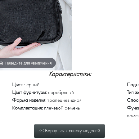
Наведите для увеличения
Характеристики:
Цвет:
черный
Подкл
Цвет фурнитуры:
серебряный
Тип ж
Форма изделия:
трапециевидная
Спос
Комплектация:
плечевой ремень
Функ
поме
<< Вернуться к списку моделей