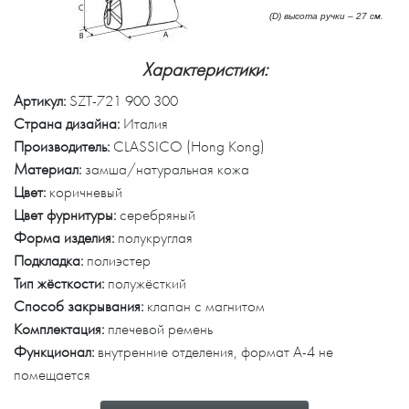
(D) высота ручки – 27 см.
Характеристики:
Артикул:
SZT-721 900 300
Страна дизайна:
Италия
Производитель:
CLASSICO (Hong Kong)
Материал:
замша/натуральная кожа
Цвет:
коричневый
Цвет фурнитуры:
серебряный
Форма изделия:
полукруглая
Подкладка:
полиэстер
Тип жёсткости:
полужёсткий
Способ закрывания:
клапан с магнитом
Комплектация:
плечевой ремень
Функционал:
внутренние отделения, формат А-4 не
помещается