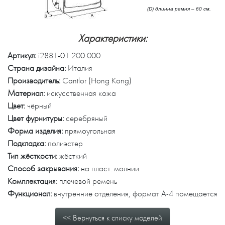
(D) длинна ремня – 60 см.
Характеристики:
Артикул:
i2881-01 200 000
Страна дизайна:
Италия
Производитель:
Cantlor (Hong Kong)
Материал:
искусственная кожа
Цвет:
чёрный
Цвет фурнитуры:
серебряный
Форма изделия:
прямоугольная
Подкладка:
полиэстер
Тип жёсткости:
жёсткий
Способ закрывания:
на пласт. молнии
Комплектация:
плечевой ремень
Функционал:
внутренние отделения, формат А-4 помещается
<< Вернуться к списку моделей