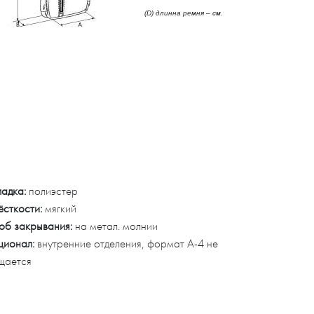
(D) длинна ремня – см.
адка:
полиэстер
ёсткости:
мягкий
об закрывания:
на метал. молнии
ционал:
внутренние отделения, формат А-4 не
щается