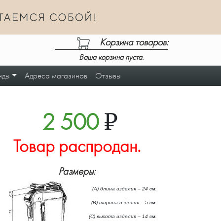
Корзина товаров:
Ваша корзина пуста.
нды
Адреса магазинов
Отзывы
2 500
₽
Товар распродан.
Размеры:
(А) длина изделия – 24 см.
(B) ширина изделия – 5 см.
(C) высота изделия – 14 см.