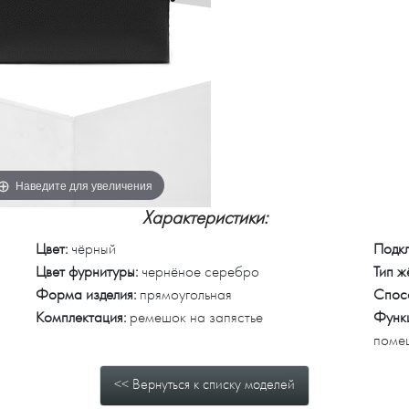
Наведите для увеличения
Характеристики:
Цвет:
чёрный
Подкл
Цвет фурнитуры:
чернёное серебро
Тип ж
Форма изделия:
прямоугольная
Спос
Комплектация:
ремешок на запястье
Функ
поме
<< Вернуться к списку моделей